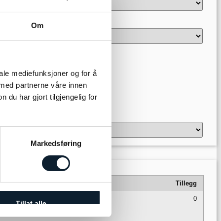
Om
iale mediefunksjoner og for å
 med partnerne våre innen
u har gjort tilgjengelig for
Markedsføring
Ankomst
Tillegg
07 okt 2026 12.10
0
Tillat alle
12 okt 2026 17.45