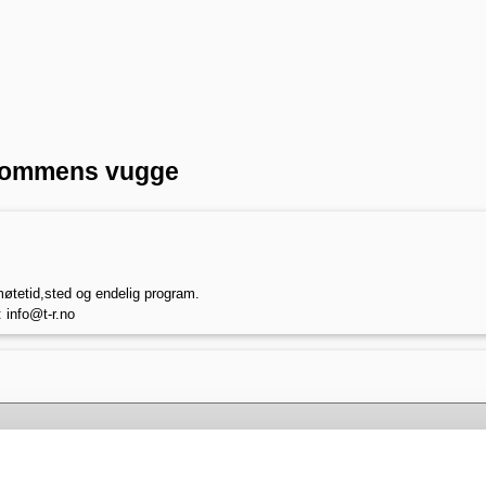
endommens vugge
møtetid,sted og endelig program.
: info@t-r.no