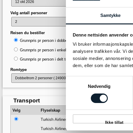
Velg antall personer
Samtykke
Reisen du bestiller
Denne nettsiden anvender c
Grunnpris pr person i dobbeltrom ( 24900 - 24900 )
Vi bruker informasjonskapsler
Grunnpris pr person i enkeltrom ( 28800 - 28800 )
analysere trafikken vår. Vi 
sosiale medier, annonsering 
Grunnpris pr person i delt tosengsrom ( 24900 - 24900 )
dem, eller som de har samlet
Romtype
Samtykkevalg
Nødvendig
Transport
Velg
Flyselskap
Fra
Turkish Airlines
Oslo
Ikke tillat
Turkish Airlines
Istanbul