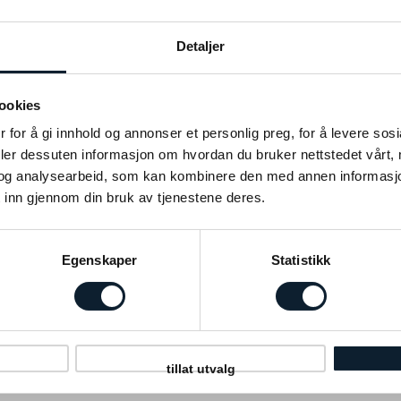
Detaljer
ookies
 for å gi innhold og annonser et personlig preg, for å levere sos
deler dessuten informasjon om hvordan du bruker nettstedet vårt,
og analysearbeid, som kan kombinere den med annen informasjon d
 inn gjennom din bruk av tjenestene deres.
Egenskaper
Statistikk
Til
Avreise
Istanbul
07 okt 2026 07.15
tillat utvalg
Oslo
12 okt 2026 14.55