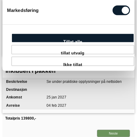
Transport
Markedsføring
KLM
Oslo
24 jan 2027 06.15
Tillat alle
0
tillat utvalg
Ikke tillat
Inkludert i pakken
Se under praktiske opplysninger på nettsiden
25 jan 2027
04 feb 2027
Totalpris 139800,-
Neste