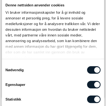
Avreise
Denne nettsiden anvender cookies
Vi bruker informasjonskapsler for å gi innhold og
annonser et personlig preg, for å levere sosiale
Hjemkomst
mediefunksjoner og for å analysere trafikken vår. Vi deler
dessuten informasjon om hvordan du bruker nettstedet
vårt, med partnerne våre innen sosiale medier,
Velg antall personer
annonsering og analysearbeid, som kan kombinere den
med annen informasjon du har gjort tilgjengelig for dem,
eller som de har samlet inn gjennom din bruk av
Reisen du bestiller
tjenestene deres.
Grunnpris pr person i dobbeltrom ( 69900 - 69900 )
Samtykkevalg
Grunnpris pr person i enkeltrom ( 76800 - 76800 )
Nødvendig
Grunnpris pr person i delt dobbeltrom ( 69900 - 69900 )
Romtype
Egenskaper
Statistikk