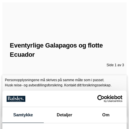
Eventyrlige Galapagos og flotte
Ecuador
Side 1 av 3
Personopplysningene må skrives på samme måte som i passet.
Husk reise- og avbestillingsforsikring. Kontakt ditt forsikringsselskap.
Cirka 2 uker før avreise sender vi ut de siste informasjoner med bl.a.
oppmøtetid,sted og endelig program.
Har du spørsmål, ta gjerne kontakt med oss på tlf. 69 31 26 21 eller epost:
info@t-r.no
Samtykke
Detaljer
Om